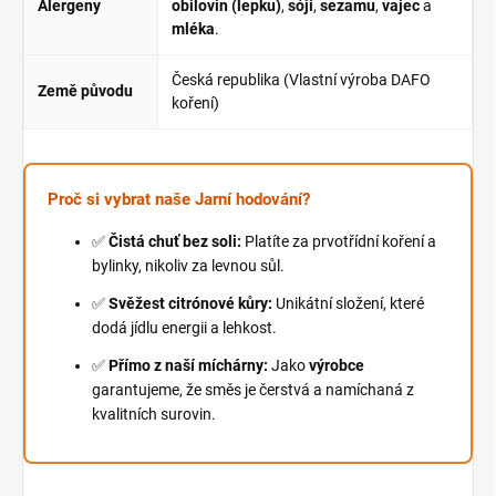
Alergeny
obilovin (lepku)
,
sóji
,
sezamu
,
vajec
a
mléka
.
Česká republika (Vlastní výroba DAFO
Země původu
koření)
Proč si vybrat naše Jarní hodování?
✅
Čistá chuť bez soli:
Platíte za prvotřídní koření a
bylinky, nikoliv za levnou sůl.
✅
Svěžest citrónové kůry:
Unikátní složení, které
dodá jídlu energii a lehkost.
✅
Přímo z naší míchárny:
Jako
výrobce
garantujeme, že směs je čerstvá a namíchaná z
kvalitních surovin.