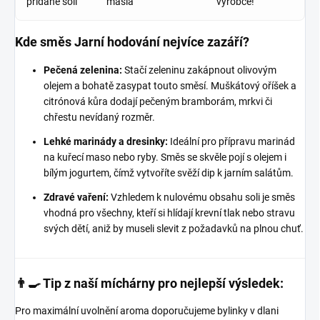
přidané soli
másla
výrobce!
Kde směs Jarní hodování nejvíce zazáří?
Pečená zelenina:
Stačí zeleninu zakápnout olivovým
olejem a bohatě zasypat touto směsí. Muškátový oříšek a
citrónová kůra dodají pečeným bramborám, mrkvi či
chřestu nevídaný rozměr.
Lehké marinády a dresinky:
Ideální pro přípravu marinád
na kuřecí maso nebo ryby. Směs se skvěle pojí s olejem i
bílým jogurtem, čímž vytvoříte svěží dip k jarním salátům.
Zdravé vaření:
Vzhledem k nulovému obsahu soli je směs
vhodná pro všechny, kteří si hlídají krevní tlak nebo stravu
svých dětí, aniž by museli slevit z požadavků na plnou chuť.
👨‍🍳 Tip z naší míchárny pro nejlepší výsledek:
Pro maximální uvolnění aroma doporučujeme bylinky v dlani