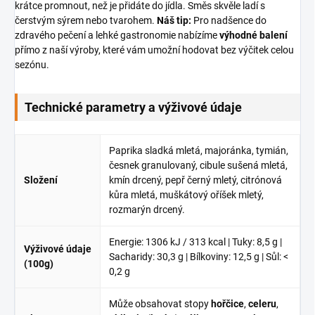
krátce promnout, než je přidáte do jídla. Směs skvěle ladí s
čerstvým sýrem nebo tvarohem.
Náš tip:
Pro nadšence do
zdravého pečení a lehké gastronomie nabízíme
výhodné balení
přímo z naší výroby, které vám umožní hodovat bez výčitek celou
sezónu.
Technické parametry a výživové údaje
Paprika sladká mletá, majoránka, tymián,
česnek granulovaný, cibule sušená mletá,
Složení
kmín drcený, pepř černý mletý, citrónová
kůra mletá, muškátový oříšek mletý,
rozmarýn drcený.
Energie: 1306 kJ / 313 kcal | Tuky: 8,5 g |
Výživové údaje
Sacharidy: 30,3 g | Bílkoviny: 12,5 g | Sůl: <
(100g)
0,2 g
Může obsahovat stopy
hořčice
,
celeru
,