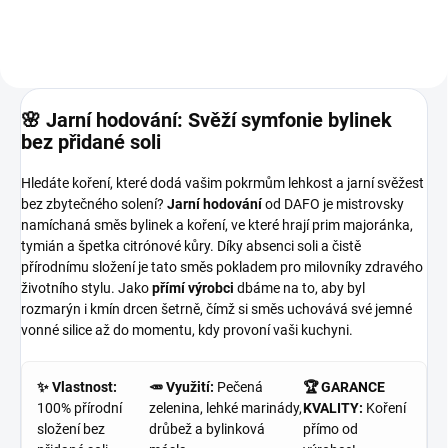
🌸 Jarní hodování: Svěží symfonie bylinek
bez přidané soli
Hledáte koření, které dodá vašim pokrmům lehkost a jarní svěžest
bez zbytečného solení?
Jarní hodování
od DAFO je mistrovsky
namíchaná směs bylinek a koření, ve které hrají prim majoránka,
tymián a špetka citrónové kůry. Díky absenci soli a čistě
přírodnímu složení je tato směs pokladem pro milovníky zdravého
životního stylu. Jako
přímí výrobci
dbáme na to, aby byl
rozmarýn i kmín drcen šetrně, čímž si směs uchovává své jemné
vonné silice až do momentu, kdy provoní vaši kuchyni.
✨ Vlastnost:
🥕 Využití:
Pečená
🏆 GARANCE
100% přírodní
zelenina, lehké marinády,
KVALITY:
Koření
složení bez
drůbež a bylinková
přímo od