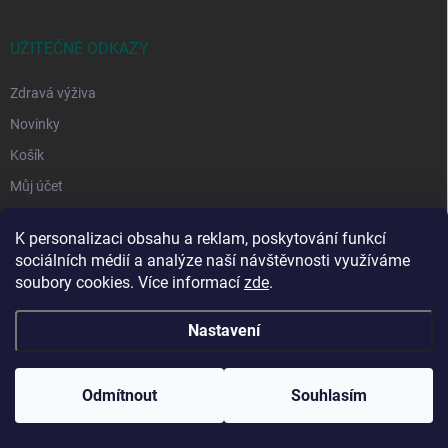
UŽITEČNÉ ODKAZY
Zdravá výživa
Novinky
Košík
Můj účet
K personalizaci obsahu a reklam, poskytování funkcí
sociálních médií a analýze naší návštěvnosti využíváme
soubory cookies. Více informací
zde
.
Nastavení
Copyright 2026
DAFO-koreni.cz
. Všechna práva vyhrazena.
Upravit
nastavení cookies
Odmítnout
Souhlasím
Vytvořil Shoptet