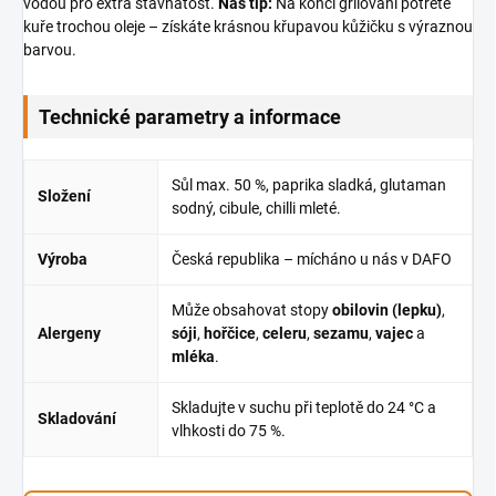
vodou pro extra šťavnatost.
Náš tip:
Na konci grilování potřete
kuře trochou oleje – získáte krásnou křupavou kůžičku s výraznou
barvou.
Technické parametry a informace
Sůl max. 50 %, paprika sladká, glutaman
Složení
sodný, cibule, chilli mleté.
Výroba
Česká republika – mícháno u nás v DAFO
Může obsahovat stopy
obilovin (lepku)
,
Alergeny
sóji
,
hořčice
,
celeru
,
sezamu
,
vajec
a
mléka
.
Skladujte v suchu při teplotě do 24 °C a
Skladování
vlhkosti do 75 %.