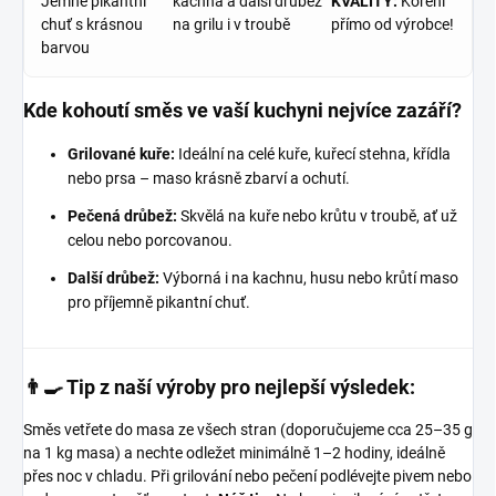
Jemně pikantní
kachna a další drůbež
KVALITY:
Koření
chuť s krásnou
na grilu i v troubě
přímo od výrobce!
barvou
Kde kohoutí směs ve vaší kuchyni nejvíce zazáří?
Grilované kuře:
Ideální na celé kuře, kuřecí stehna, křídla
nebo prsa – maso krásně zbarví a ochutí.
Pečená drůbež:
Skvělá na kuře nebo krůtu v troubě, ať už
celou nebo porcovanou.
Další drůbež:
Výborná i na kachnu, husu nebo krůtí maso
pro příjemně pikantní chuť.
👨‍🍳 Tip z naší výroby pro nejlepší výsledek:
Směs vetřete do masa ze všech stran (doporučujeme cca 25–35 g
na 1 kg masa) a nechte odležet minimálně 1–2 hodiny, ideálně
přes noc v chladu. Při grilování nebo pečení podlévejte pivem nebo