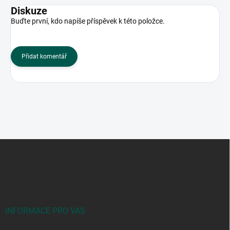
Diskuze
Buďte první, kdo napíše příspěvek k této položce.
Přidat komentář
Z
á
p
a
t
í
INFORMACE PRO VÁS