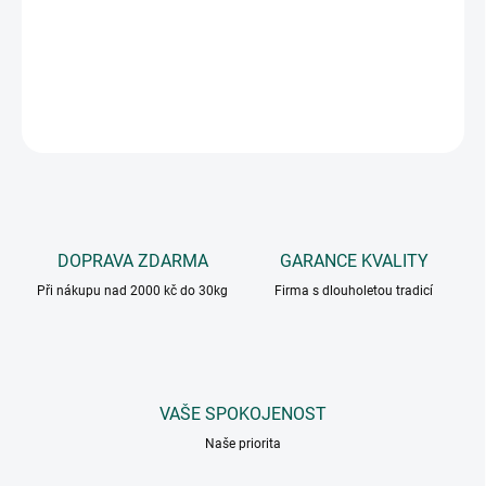
Jemně pikantní směs koření určená ke grilování a pečení kuřat,
ale i jiné drůbeže.
DETAILNÍ INFORMACE
ZEPTAT SE
DOPRAVA ZDARMA
GARANCE KVALITY
Při nákupu nad 2000 kč do 30kg
Firma s dlouholetou tradicí
VAŠE SPOKOJENOST
Naše priorita