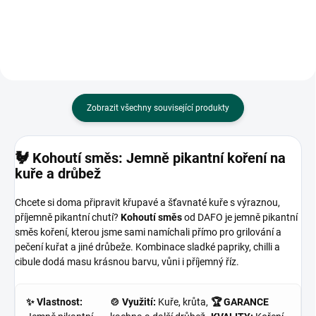
Zobrazit všechny související produkty
🐓 Kohoutí směs: Jemně pikantní koření na
kuře a drůbež
Chcete si doma připravit křupavé a šťavnaté kuře s výraznou,
příjemně pikantní chutí?
Kohoutí směs
od DAFO je jemně pikantní
směs koření, kterou jsme sami namíchali přímo pro grilování a
pečení kuřat a jiné drůbeže. Kombinace sladké papriky, chilli a
cibule dodá masu krásnou barvu, vůni i příjemný říz.
✨ Vlastnost:
🍲 Využití:
Kuře, krůta,
🏆 GARANCE