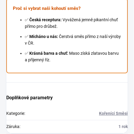
Proč si vybrat naši kohoutí směs?
✅
Česká receptura:
Vyvážená jemně pikantní chuť
přímo pro drůbež.
✅
Mícháno u nás:
Čerstvá směs přímo z naší výroby
v ČR.
✅
Krásná barva a chuť:
Maso získá zlatavou barvu
a příjemný říz.
Doplňkové parametry
Kategorie
:
Kořenící Směsi
Záruka
:
1 rok