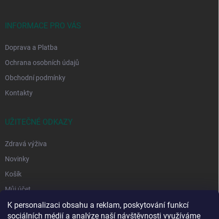
t
í
INFORMACE PRO VÁS
Doprava a Platba
Ochrana osobních údajů
Obchodní podmínky
Kontakty
UŽITEČNÉ ODKAZY
Zdravá výživa
Novinky
Košík
Můj účet
K personalizaci obsahu a reklam, poskytování funkcí
sociálních médií a analýze naší návštěvnosti využíváme