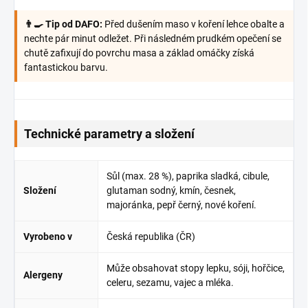
👨‍🍳 Tip od DAFO:
Před dušením maso v koření lehce obalte a
nechte pár minut odležet. Při následném prudkém opečení se
chutě zafixují do povrchu masa a základ omáčky získá
fantastickou barvu.
Technické parametry a složení
Sůl (max. 28 %), paprika sladká, cibule,
Složení
glutaman sodný, kmín, česnek,
majoránka, pepř černý, nové koření.
Vyrobeno v
Česká republika (ČR)
Může obsahovat stopy lepku, sóji, hořčice,
Alergeny
celeru, sezamu, vajec a mléka.