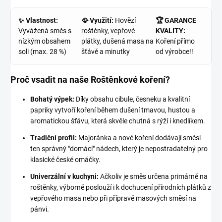
✨ Vlastnost:
🥘 Využití:
Hovězí
🏆 GARANCE
Vyvážená směs s
roštěnky, vepřové
KVALITY:
nízkým obsahem
plátky, dušená masa na
Koření přímo
soli (max. 28 %)
šťávě a minutky
od výrobce!!
Proč vsadit na naše Roštěnkové koření?
Bohatý výpek:
Díky obsahu cibule, česneku a kvalitní
papriky vytvoří koření během dušení tmavou, hustou a
aromatickou šťávu, která skvěle chutná s rýží i knedlíkem.
Tradiční profil:
Majoránka a nové koření dodávají směsi
ten správný "domácí" nádech, který je nepostradatelný pro
klasické české omáčky.
Univerzální v kuchyni:
Ačkoliv je směs určena primárně na
roštěnky, výborně poslouží i k dochucení přírodních plátků z
vepřového masa nebo při přípravě masových směsí na
pánvi.