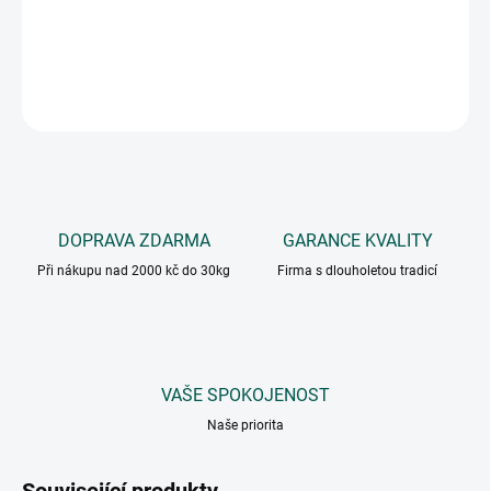
Směs koření vhodná na roštěnky, dušené plátky a minutky.
DETAILNÍ INFORMACE
ZEPTAT SE
DOPRAVA ZDARMA
GARANCE KVALITY
Při nákupu nad 2000 kč do 30kg
Firma s dlouholetou tradicí
VAŠE SPOKOJENOST
Naše priorita