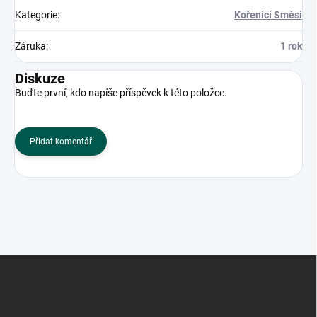
Kategorie
:
Kořenící Směsi
Záruka
:
1 rok
Diskuze
Buďte první, kdo napíše příspěvek k této položce.
Přidat komentář
Z
á
p
a