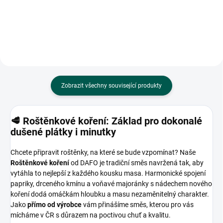
nešlápnete vedle. Vyvážený
poměr exotického koření a
sušených citrusů dodá vašim...
Zobrazit všechny související produkty
🥩 Roštěnkové koření: Základ pro dokonalé
dušené plátky i minutky
Chcete připravit roštěnky, na které se bude vzpomínat? Naše
Roštěnkové koření
od DAFO je tradiční směs navržená tak, aby
vytáhla to nejlepší z každého kousku masa. Harmonické spojení
papriky, drceného kmínu a voňavé majoránky s nádechem nového
koření dodá omáčkám hloubku a masu nezaměnitelný charakter.
Jako
přímo od výrobce
vám přinášíme směs, kterou pro vás
mícháme v ČR s důrazem na poctivou chuť a kvalitu.