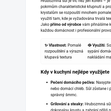
Hrubozrnná sůl je víc než jen koření – je
pokrmům charakteristické křupnutí a pro
krystalům se rozpouští mnohem pomaleji
využití tam, kde je vyžadována trvalá te
Jako
přímo od výrobce
vám přinášíme kva
každou domácnost i profesionální provo
✨ Vlastnost:
Pomalé
🥘 Využití:
Sol
rozpouštění a výrazná
sypání domác
křupavá textura
nakládání ma
Kdy v kuchyni nejlépe využijete
Pečení domácího pečiva:
Nasypte k
nebo domácí chléb. Sůl zůstane i 
správný šmrnc.
Grilování a steaky:
Hrubozrnná sůl
dokonalou krustu a zabrání příliš 