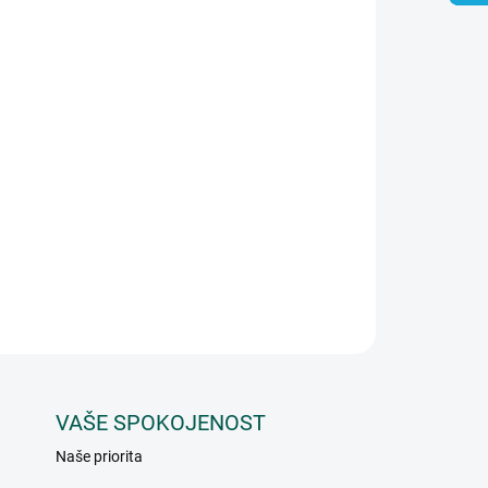
Přidat do košíku
 že se rozpouští pomaleji, a proto déle udrží svou
ZEPTAT SE
VAŠE SPOKOJENOST
Naše priorita