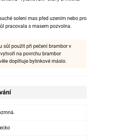
 suché solení mas před uzením nebo pro
 sůl pracovala s masem pozvolna.
 sůl použít při pečení brambor v
y vytvoří na povrchu brambor
věle doplňuje bylinkové máslo.
vání
ozrnná.
mecko