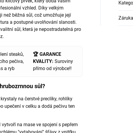
 to klíčový prvek, který dodá vašim
Katego
fesionální vzhled. Díky velkým
 než běžná sůl, což umožňuje její
Záruk
xtura a postupné uvolňování slanosti.
litní sůl, která je nepostradatelná pro
z.
ení steaků,
🏆 GARANCE
ího pečiva,
KVALITY:
Suroviny
s a ryb
přímo od výrobce!!
 hrubozrnnou sůl?
rystaly na čerstvé preclíky, rohlíky
po upečení v celku a dodá pečivu ten
 vytvoří na mase ve spojení s pepřem
rychlému "vytahování" šťávy z vnitřku