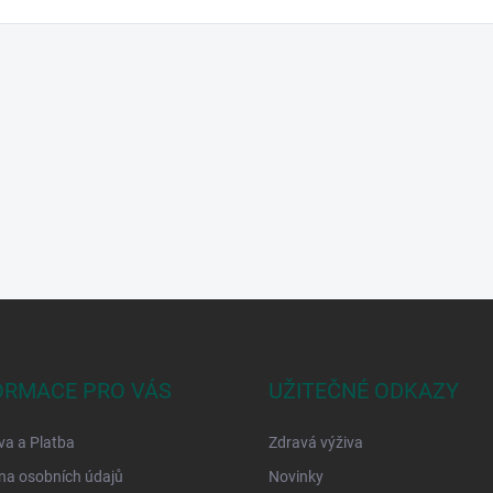
ORMACE PRO VÁS
UŽITEČNÉ ODKAZY
a a Platba
Zdravá výživa
na osobních údajů
Novinky