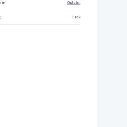
rie
:
Ostatní
a
:
1 rok