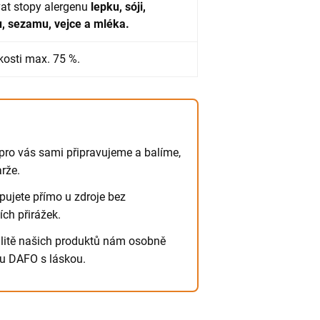
at stopy alergenu
lepku, sóji,
u, sezamu, vejce a mléka.
kosti max. 75 %.
pro vás sami připravujeme a balíme,
rže.
ujete přímo u zdroje bez
ch přirážek.
litě našich produktů nám osobně
ku DAFO s láskou.