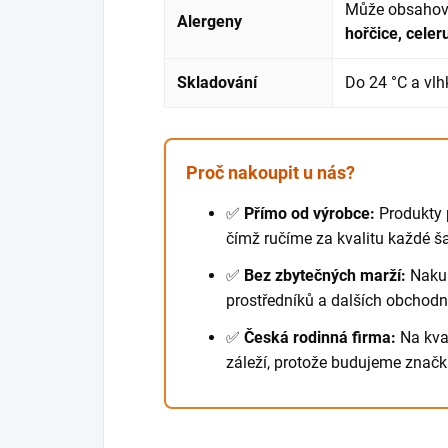
Může obsahov
Alergeny
hořčice, celer
Skladování
Do 24 °C a vlh
Proč nakoupit u nás?
✅
Přímo od výrobce:
Produkty 
čímž ručíme za kvalitu každé ša
✅
Bez zbytečných marží:
Nakup
prostředníků a dalších obchodní
✅
Česká rodinná firma:
Na kva
záleží, protože budujeme znač