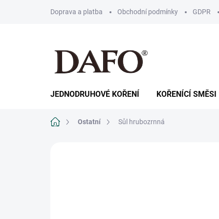
Přejít
Doprava a platba
Obchodní podmínky
GDPR
na
obsah
JEDNODRUHOVÉ KOŘENÍ
KOŘENÍCÍ SMĚSI
Domů
Ostatní
Sůl hrubozrnná
ZNAČKA:
DAFO