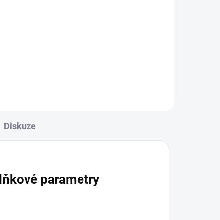
Kukuřičný škrob je jemný bílý
prášek bez chuti, který funguje
čík
jako nenahraditelný pomocník při
zahušťování omáček a krémů,
kterým dodává hladkou texturu a
krásný lesk.
Diskuze
lňkové parametry