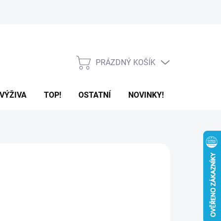
PRÁZDNÝ KOŠÍK
NÁKUPNÍ
KOŠÍK
VÝŽIVA
TOP!
OSTATNÍ
NOVINKY!
OBCHODNÍ