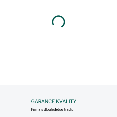
HMOTNOST
−
+
Výhodou
hrubozrnné soli
je,
texturu.
DETAILNÍ INFORMACE
GARANCE KVALITY
Firma s dlouholetou tradicí