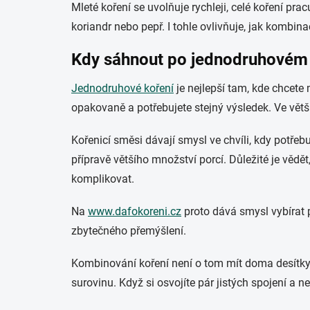
Mleté koření se uvolňuje rychleji, celé koření pra
koriandr nebo pepř. I tohle ovlivňuje, jak kombin
Kdy sáhnout po jednodruhovém 
Jednodruhové koření
je nejlepší tam, kde chcete 
opakovaně a potřebujete stejný výsledek. Ve větší 
Kořenicí směsi dávají smysl ve chvíli, kdy potřeb
přípravě většího množství porcí. Důležité je vědě
komplikovat.
Na
www.dafokoreni.cz
proto dává smysl vybírat p
zbytečného přemýšlení.
Kombinování koření není o tom mít doma desítky e
surovinu. Když si osvojíte pár jistých spojení a n