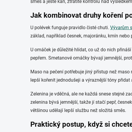
směs a ještě kari, ztratíte kontrolu nad výsledke
Jak kombinovat druhy koření pod
U polévek funguje pravidlo čisté chuti.
Vývarům s
základ, například česnek, majoránku, kmín nebo pa
U omáček je důležité hlídat, co už do nich přiná
pepřem. Smetanové omáčky bývají jemnější, proto
Maso na pečení potřebuje jiný přístup než maso na
lepší kořenit jednodušeji a výraznější tóny přidat
Zelenina je vděčná, ale ne každá snese stejné z
zelenina bývá jemnější, takže jí stačí pepř, česne
většinou udělají lepší službu než složitá směs.
Praktický postup, když si chcete