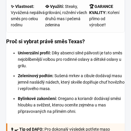
✨ Vlastnost:
🥘 Využití:
Steaky,
🏆 GARANCE
Vyvážená nepálivá
grilování, rožnění všech
KVALITY:
Koření
směs pro celou
druhů mas i pečená
přímo od
rodinu
zelenina
výrobce!!
Proč si vybrat právě směs Texas?
Univerzální profil:
Díky absenci silné pálivosti je tato směs
nejoblíbenější volbou pro rodinné oslavy a dětské oslavy u
grilu.
Zeleninový podtón:
Sušená mrkev a cibule dodávají masu
jemně nasládlý nádech, který skvěle doplňuje chuť hovězího
i vepřového masa.
Bylinkové zakončení:
Oregano a koriandr dodávají směsi
hloubku a svěžest, kterou oceníte zejména u mas
připravovaných na přímém ohni.
👨‍🍳 Tip od DAFO:
Pro dokonalý výsledek potřete maso