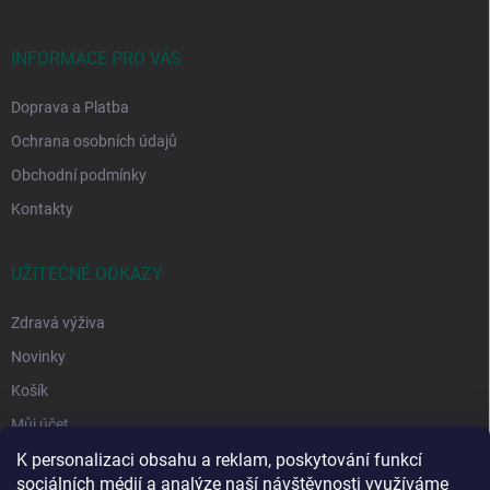
t
í
INFORMACE PRO VÁS
Doprava a Platba
Ochrana osobních údajů
Obchodní podmínky
Kontakty
UŽITEČNÉ ODKAZY
Zdravá výživa
Novinky
Košík
Můj účet
K personalizaci obsahu a reklam, poskytování funkcí
sociálních médií a analýze naší návštěvnosti využíváme