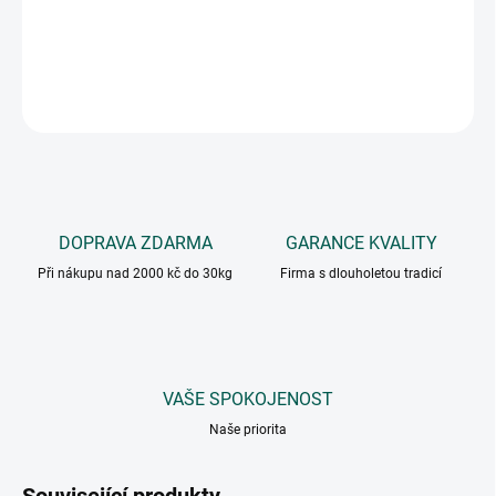
Nepálivá směs koření na steaky, grilované či rožněné maso.
DETAILNÍ INFORMACE
ZEPTAT SE
DOPRAVA ZDARMA
GARANCE KVALITY
Při nákupu nad 2000 kč do 30kg
Firma s dlouholetou tradicí
VAŠE SPOKOJENOST
Naše priorita