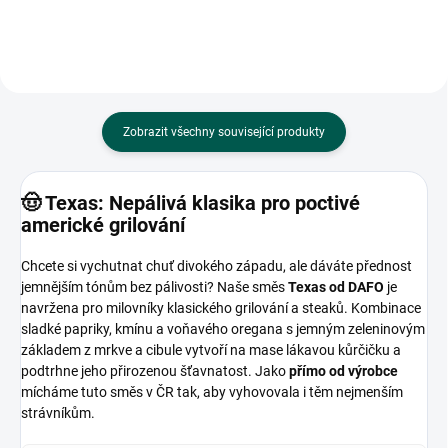
Zobrazit všechny související produkty
🤠 Texas: Nepálivá klasika pro poctivé
americké grilování
Chcete si vychutnat chuť divokého západu, ale dáváte přednost
jemnějším tónům bez pálivosti? Naše směs
Texas od DAFO
je
navržena pro milovníky klasického grilování a steaků. Kombinace
sladké papriky, kmínu a voňavého oregana s jemným zeleninovým
základem z mrkve a cibule vytvoří na mase lákavou kůrčičku a
podtrhne jeho přirozenou šťavnatost. Jako
přímo od výrobce
mícháme tuto směs v ČR tak, aby vyhovovala i těm nejmenším
strávníkům.