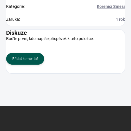
Kategorie
:
Kořenící Směsi
Záruka
:
1 rok
Diskuze
Buďte první, kdo napíše příspěvek k této položce.
Přidat komentář
Z
á
p
a