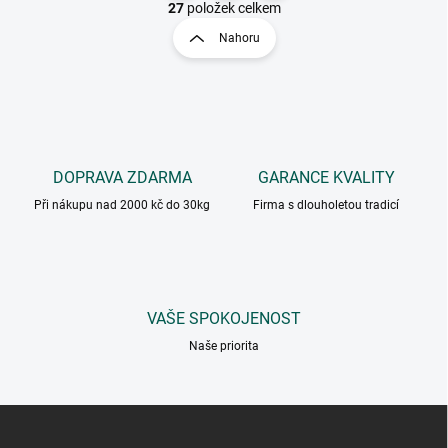
t
27
položek celkem
O
r
v
Nahoru
á
l
á
n
d
k
a
o
c
v
í
á
p
DOPRAVA ZDARMA
GARANCE KVALITY
n
r
v
í
Při nákupu nad 2000 kč do 30kg
Firma s dlouholetou tradicí
k
y
v
ý
p
VAŠE SPOKOJENOST
i
s
Naše priorita
u
Z
á