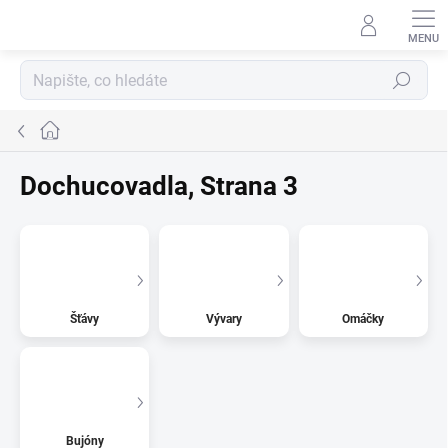
Přejít
na
obsah
Hledat
Domů
Dochucovadla
, Strana 3
Šťávy
Vývary
Omáčky
Bujóny