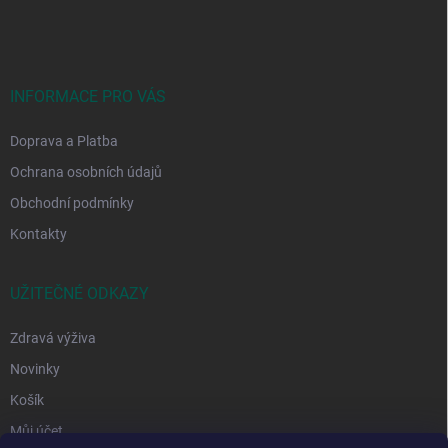
p
a
t
í
INFORMACE PRO VÁS
Doprava a Platba
Ochrana osobních údajů
Obchodní podmínky
Kontakty
UŽITEČNÉ ODKAZY
Zdravá výživa
Novinky
Košík
Můj účet