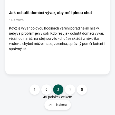
Jak ochutit domácí vývar, aby měl plnou chuť
14.4.2026
Když je vývar po dvou hodinách vaření pořád nějak nijaký,
nebývá problém jen v soli. Kdo řeší, jak ochutit domácí vývar,
většinou naráží na stejnou věc - chuť se skládá z několika
vrstev a chybět může maso, zelenina, správný poměr koření i
správný ok...
1
2
5
S
t
45
položek celkem
O
r
v
Nahoru
á
l
á
n