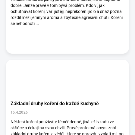
ů
dobře. Jenže právě v tom bývá problém. Kdo ví, jak
ochutnávat koření, vaří jistěji, nepřekoření jídlo a snáz pozná
rozdíl mezi jemným aroma a zbytečně agresivní chutí. Koření
se nehodnotí ...
Základní druhy koření do každé kuchyně
15.4.2026
Některá koření používáte téměř denně, jiná leží vzadu ve
skříňce a čekají na svou chvíli. Právě proto má smysl znát
základní druhy koření a vědět, které se opravdu vyplatí mít po