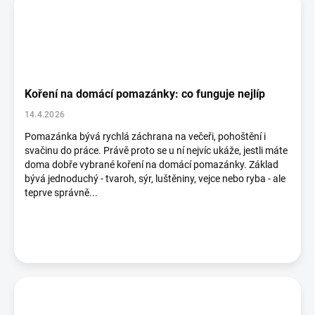
Koření na domácí pomazánky: co funguje nejlíp
14.4.2026
Pomazánka bývá rychlá záchrana na večeři, pohoštění i
svačinu do práce. Právě proto se u ní nejvíc ukáže, jestli máte
doma dobře vybrané koření na domácí pomazánky. Základ
bývá jednoduchý - tvaroh, sýr, luštěniny, vejce nebo ryba - ale
teprve správně...