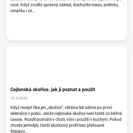
ruce. Když zvolíte správný základ, dochutíte maso, polévku,
omáčku i ze...
Cejlonská skořice: jak ji poznat a použít
15.4.2026
Když recept říká jen „skořice“, většina lidí sáhne po první
skleničce v polici. Jenže cejlonská skořice není totéž co běžná
cassia. Rozdíl poznáte v chuti, vůni i použití v kuchyni. Pokud
chcete jemnější, čistší skořicový profil bez přehnané
štiplavo...