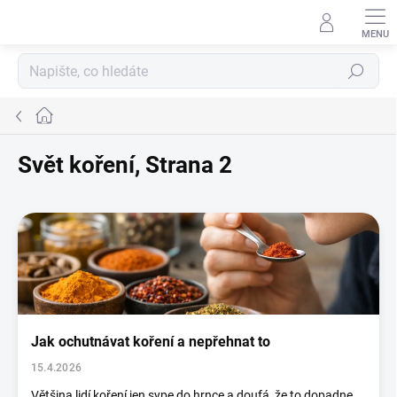
Přejít
na
obsah
Hledat
Domů
Svět koření
, Strana 2
V
ý
p
i
s
č
l
Jak ochutnávat koření a nepřehnat to
á
n
15.4.2026
k
Většina lidí koření jen sype do hrnce a doufá, že to dopadne