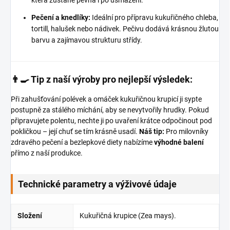
Pečení a knedlíky:
Ideální pro přípravu kukuřičného chleba,
tortill, halušek nebo nádivek. Pečivu dodává krásnou žlutou
barvu a zajímavou strukturu střídy.
👨‍🍳 Tip z naší výroby pro nejlepší výsledek:
Při zahušťování polévek a omáček kukuřičnou krupicí ji sypte
postupně za stálého míchání, aby se nevytvořily hrudky. Pokud
připravujete polentu, nechte ji po uvaření krátce odpočinout pod
pokličkou – její chuť se tím krásně usadí.
Náš tip:
Pro milovníky
zdravého pečení a bezlepkové diety nabízíme
výhodné balení
přímo z naší produkce.
Technické parametry a výživové údaje
Složení
Kukuřičná krupice (Zea mays).