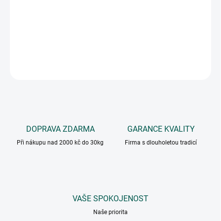
Kukuřičná krupice se používá při přípravě knedlíků, nádivek,
polenty, tortil, pečiva, halušek, koláčů, k zahuštění pokrmů, do
obalovacích směsí a kaší
.
DETAILNÍ INFORMACE
ZEPTAT SE
DOPRAVA ZDARMA
GARANCE KVALITY
Při nákupu nad 2000 kč do 30kg
Firma s dlouholetou tradicí
VAŠE SPOKOJENOST
Naše priorita