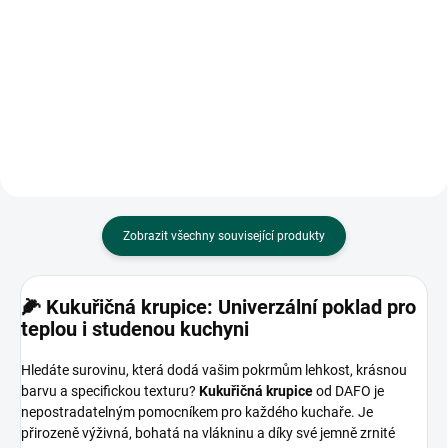
knedlíků.
pečiva, ale také k zahušťování
jídla.
Zobrazit všechny související produkty
🌽 Kukuřičná krupice: Univerzální poklad pro
teplou i studenou kuchyni
Hledáte surovinu, která dodá vašim pokrmům lehkost, krásnou
barvu a specifickou texturu?
Kukuřičná krupice
od DAFO je
nepostradatelným pomocníkem pro každého kuchaře. Je
přirozeně výživná, bohatá na vlákninu a díky své jemně zrnité