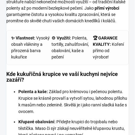
struktuře nabízí nekonečné možnosti využití – od tradiční italské
polenty až po moderní bezlepkové pečení. Jako
přímí výrobci
garantujeme čistotu a vysokou kvalitu zpracování, která se
promítne do skvělé chuti vašich domácích knedlíků i koláčů.
✨ Vlastnost:
Vysoký
🍲 Využití:
Polenta,
🏆 GARANCE
obsah vlákniny a
tortilly, zahušťování,
KVALITY:
Koření
přirozená barva
obalování, kaše a
přímo od
kukuřice
pečení
výrobce!
Kde kukuřičná krupice ve vaší kuchyni nejvíce
zazáří?
Polenta a kaše:
Základ pro krémovou i pečenou polentu.
Krupice se krásně provaří a vytvoří sytou, lahodnou přílohu
k masům nebo zelenině. Skvělá je i jako ranní sladká kaše s
ovocem.
Křupavé obalování:
Přidejte krupici do trojobalu nebo
těstíčka. Maso či sýr získají neuvěřitelně křupavou krustu,
která zůstane pevná i po usmažení.