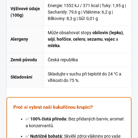
Energie: 1552 kJ / 371 kcal | Tuky: 1,95 g |
Výživové údaje
Sacharidy: 79,6 g | Vláknina: 6,2 g |
(100g)
Bílkoviny: 8,3 g | Sůl: 0,01 g
Může obsahovat stopy
obilovin (lepku)
,
Alergeny
sóji
,
hořčice
,
celeru
,
sezamu
,
vajec
a
mléka
.
Země původu
Česká republika
Skladujte v suchu při teplotě do 24 °C a
Skladování
vlhkosti do 75 %.
Proč si vybrat naši kukuřičnou krupici?
✅
100% čistá příroda:
Bez přidaných barviv, aromat
a konzervantů.
✅
Nutričně bohatá:
Skvělý zdroj vlákniny pro vaše