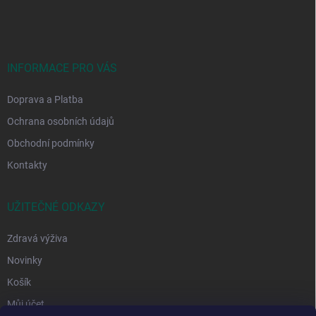
p
a
t
í
INFORMACE PRO VÁS
Doprava a Platba
Ochrana osobních údajů
Obchodní podmínky
Kontakty
UŽITEČNÉ ODKAZY
Zdravá výživa
Novinky
Košík
Můj účet