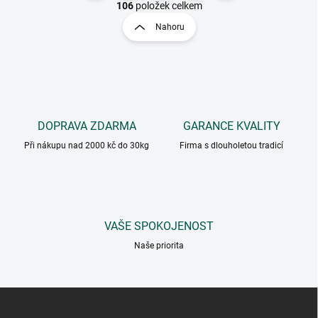
v
t
106
položek celkem
l
r
Nahoru
á
á
d
n
a
k
c
o
í
p
v
r
á
v
DOPRAVA ZDARMA
GARANCE KVALITY
n
k
í
Při nákupu nad 2000 kč do 30kg
Firma s dlouholetou tradicí
y
v
ý
p
i
s
VAŠE SPOKOJENOST
u
Naše priorita
Z
á