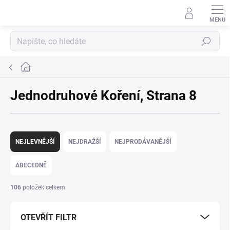
Přejít
na
obsah
Hledat
Domů
Jednodruhové Koření
, Strana 8
Ř
a
NEJLEVNĚJŠÍ
NEJDRAŽŠÍ
NEJPRODÁVANĚJŠÍ
z
e
ABECEDNĚ
n
í
106
položek celkem
p
r
OTEVŘÍT FILTR
o