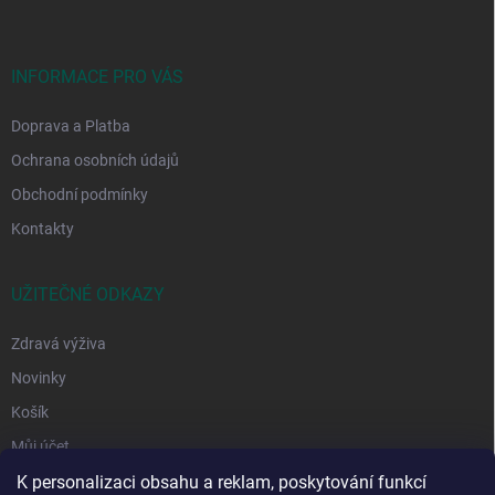
a
t
í
INFORMACE PRO VÁS
Doprava a Platba
Ochrana osobních údajů
Obchodní podmínky
Kontakty
UŽITEČNÉ ODKAZY
Zdravá výživa
Novinky
Košík
Můj účet
K personalizaci obsahu a reklam, poskytování funkcí