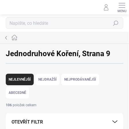
Přejít
na
obsah
Hledat
Domů
Jednodruhové Koření
, Strana 9
Ř
a
NEJLEVNĚJŠÍ
NEJDRAŽŠÍ
NEJPRODÁVANĚJŠÍ
z
e
ABECEDNĚ
n
í
106
položek celkem
p
r
OTEVŘÍT FILTR
o