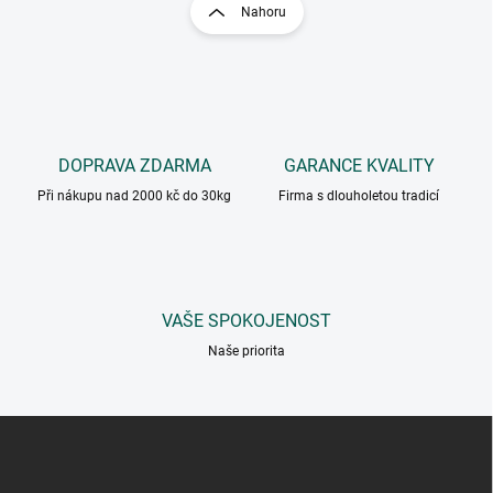
r
v
Nahoru
á
l
á
n
d
k
a
o
c
v
í
á
p
DOPRAVA ZDARMA
GARANCE KVALITY
n
r
v
í
Při nákupu nad 2000 kč do 30kg
Firma s dlouholetou tradicí
k
y
v
ý
p
VAŠE SPOKOJENOST
i
s
Naše priorita
u
Z
á
p